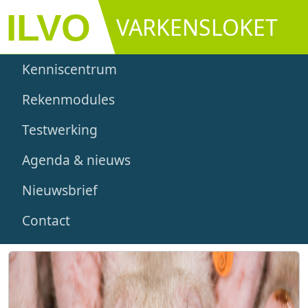
Overslaan en naar de inhoud gaan
VARKENSLOKET
Main navigation
Kenniscentrum
Rekenmodules
Testwerking
Agenda & nieuws
Nieuwsbrief
Contact