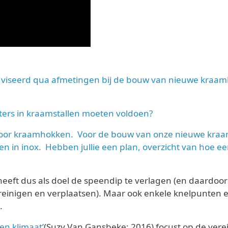
iseerd qua afmetingen bij de bouw van nieuwe kraamhok
ters in kraamstallen moeten voldoen?
 voor kraamhokken. Voor de bouw van onze nieuwe kra
ien in inox. Hebben jullie een plan, overzicht van hoe 
ft dus als doel de speendip te verlagen (en daardoor 
reinigen en verplaatsen). Maar ook enkele knelpunten 
.
en klimaat’
(Suzy Van Gansbeke; 2016) focust op de vere