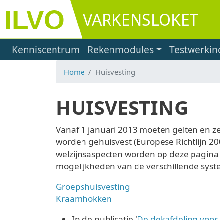
Overslaan en naar de inhoud gaan
VARKENSLOKET
Main navigation
Kenniscentrum
Rekenmodules
Testwerkin
Home
Huisvesting
HUISVESTING
Vanaf 1 januari 2013 moeten gelten en ze
worden gehuisvest (Europese Richtlijn 20
welzijnsaspecten worden op deze pagina t
mogelijkheden van de verschillende syst
Groepshuisvesting
Kraamhokken
In de publicatie '
De dekafdeling voor