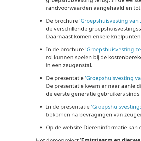
randvoorwaarden aangehaald en tot 
De brochure
'Groepshuisvesting van
de verschillende groepshuisvestingss
Daarnaast komen enkele knelpunten 
In de brochure
'Groepshuisvesting z
rol kunnen spelen bij de kostenbere
in een zeugenstal.
De presentatie
'Groepshuisvesting v
De presentatie kwam er naar aanleid
de eerste generatie gebruikers sinds 
In de presentatie
'Groepshuisvesting
bekomen na bevragingen van zeugen
Op de website Diereninformatie ka
Het demoproject
‘Emissiearm en dierwel