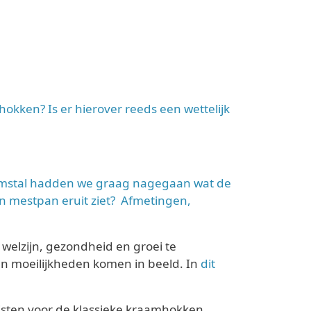
ken? Is er hierover reeds een wettelijk
amstal hadden we graag nagegaan wat de
een mestpan eruit ziet? Afmetingen,
welzijn, gezondheid en groei te
en moeilijkheden komen in beeld. In
dit
isten voor de klassieke kraamhokken.