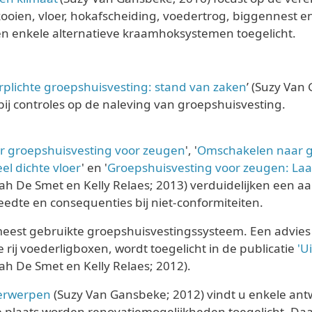
ien, vloer, hokafscheiding, voedertrog, biggennest en
en enkele alternatieve kraamhoksystemen toegelicht.
rplichte groepshuisvesting: stand van zaken
’ (Suzy Van
j controles op de naleving van groepshuisvesting.
r groepshuisvesting voor zeugen
', '
Omschakelen naar gr
el dichte vloer
' en '
Groepshuisvesting voor zeugen: Laa
 De Smet en Kelly Relaes; 2013) verduidelijken een aa
edte en consequenties bij niet-conformiteiten.
meest gebruikte groepshuisvestingssysteem. Een advies
 rij voederligboxen, wordt toegelicht in de publicatie
'U
h De Smet en Kelly Relaes; 2012).
derwerpen
(Suzy Van Gansbeke; 2012) vindt u enkele an
e plaats worden renovatiemogelijkheden toegelicht. Da