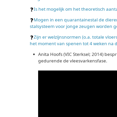
Is het mogelijk om het theoretisch aant
Mogen in een quarantainestal de diere
stalsysteem voor jonge zeugen worden g
Zijn er welzijnsnormen (o.a. totale vlo
het moment van spenen tot 4 weken na d
Anita Hoofs (VIC Sterksel; 2014) bes
gedurende de vleesvarkensfase.