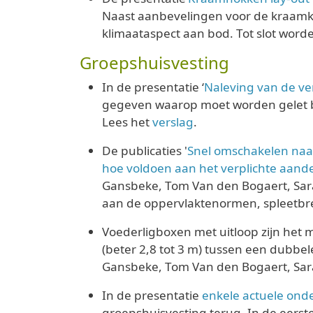
Naast aanbevelingen voor de kraamkoo
klimaataspect aan bod. Tot slot word
Groepshuisvesting
In de presentatie ‘
Naleving van de ve
gegeven waarop moet worden gelet bi
Lees het
verslag
.
De publicaties '
Snel omschakelen naa
hoe voldoen aan het verplichte aande
Gansbeke, Tom Van den Bogaert, Sarah
aan de oppervlaktenormen, spleetbre
Voederligboxen met uitloop zijn het 
(beter 2,8 tot 3 m) tussen een dubbele
Gansbeke, Tom Van den Bogaert, Sara
In de presentatie
enkele actuele on
groepshuisvesting terug. In de eerst