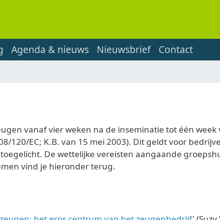
g
Agenda & nieuws
Nieuwsbrief
Contact
ugen vanaf vier weken na de inseminatie tot één week 
08/120/EC; K.B. van 15 mei 2003). Dit geldt voor bedri
oegelicht. De wettelijke vereisten aangaande groepshui
emen vind je hieronder terug.
 zeugen: het eros centrum van het zeugenbedrijf
' (Suz