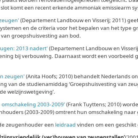
slot komt een recent erkende ammoniak emissiearm sy
 zeugen'
(Departement Landbouw en Visserij; 2011) geeft 
ystemen en de criteria voor het bepalen van het type g
van groepshuisvesting aan bod.
eugen: 2013 nadert'
(Departement Landbouw en Visserij
kening bij verbouwing. Daarnaast wordt een voorbeeld
an zeugen'
(Anita Hoofs; 2010) behandelt Nederlands o
ing van de studienamiddag ‘Groepshuisvesting van zeu
de welzijnswetgeving’.
: omschakeling 2003-2009'
(Frank Tuyttens; 2010) worde
houders (2003-2009) omtrent hun omschakeling naar 
n de zeugenhouder een
leidraad
vinden om een geschikt 
zijnsvriendelijk (ver)bouwen van zeugenstallen’
(200