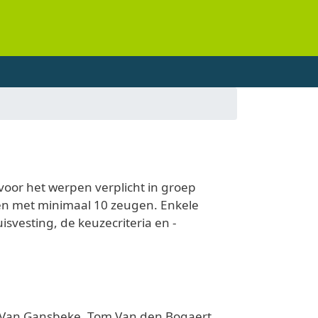
voor het werpen verplicht in groep
jven met minimaal 10 zeugen. Enkele
svesting, de keuzecriteria en -
y Van Gansbeke, Tom Van den Bogaert,