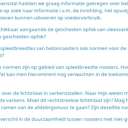
kensstal hadden we graag informatie gekregen over b
l op zoek naar informatie i.v.m. de inrichting, het op
roeven kunnen uitvoeren op voederverbruik.
schikbaar aangaande de gescheiden opfok van vleesvark
an gescheiden opfok?
 spleetbreedtes van betonroosters ook normen voor de
t?
e normen zijn op gebied van spleetbreedte roosters. Ho
 Wat kan men hieromtrent nog verwachten in de toekoms
ver de lichtinlaat in varkensstallen. Naar mijn weten mo
e varkens. Moet dit rechtstreekse lichtinlaat zijn? Mag 
ramen van de afdelingsmuur te gaan? Zijn dezelfde no
 verschil in de duurzaamheid tussen roosters met niet-