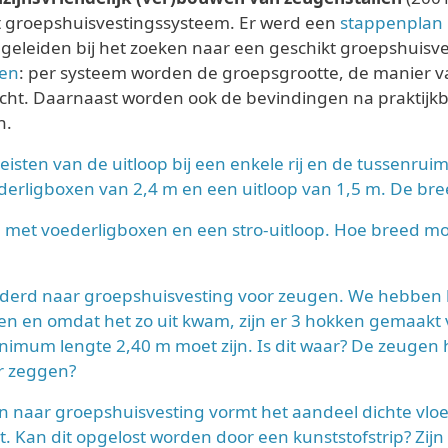
kt groepshuisvestingssysteem. Er werd een
stappenplan
 begeleiden bij het zoeken naar een geschikt groepshuis
men
: per systeem worden de groepsgrootte, de manier van
icht. Daarnaast worden ook de bevindingen na praktij
n.
reisten van de uitloop bij een enkele rij en de tussenrui
ederligboxen van 2,4 m en een uitloop van 1,5 m. De br
 met voederligboxen en een stro-uitloop. Hoe breed moe
derd naar groepshuisvesting voor zeugen. We hebben h
n en omdat het zo uit kwam, zijn er 3 hokken gemaakt v
imum lengte 2,40 m moet zijn. Is dit waar? De zeugen h
er zeggen?
n naar groepshuisvesting vormt het aandeel dichte vl
t. Kan dit opgelost worden door een kunststofstrip? Zijn