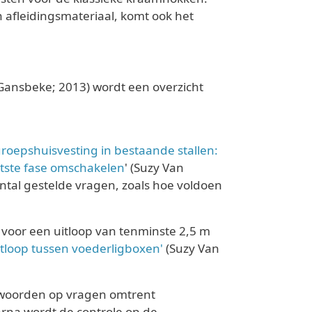
 afleidingsmateriaal, komt ook het
 Gansbeke; 2013) wordt een overzicht
oepshuisvesting in bestaande stallen:
tste fase omschakelen
' (Suzy Van
ntal gestelde vragen, zoals hoe voldoen
 voor een uitloop van tenminste 2,5 m
itloop tussen voederligboxen'
(Suzy Van
twoorden op vragen omtrent
arna wordt de controle op de