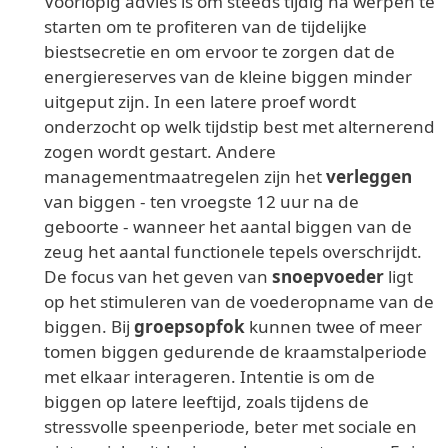
Voorlopig advies is om steeds tijdig na werpen te
starten om te profiteren van de tijdelijke
biestsecretie en om ervoor te zorgen dat de
energiereserves van de kleine biggen minder
uitgeput zijn. In een latere proef wordt
onderzocht op welk tijdstip best met alternerend
zogen wordt gestart. Andere
managementmaatregelen zijn het
verleggen
van biggen - ten vroegste 12 uur na de
geboorte - wanneer het aantal biggen van de
zeug het aantal functionele tepels overschrijdt.
De focus van het geven van
snoepvoeder
ligt
op het stimuleren van de voederopname van de
biggen. Bij
groepsopfok
kunnen twee of meer
tomen biggen gedurende de kraamstalperiode
met elkaar interageren. Intentie is om de
biggen op latere leeftijd, zoals tijdens de
stressvolle speenperiode, beter met sociale en