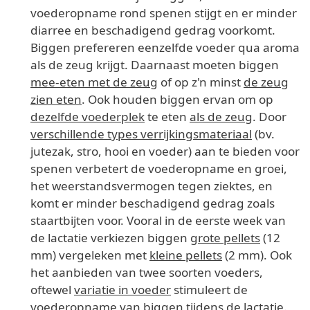
voederopname rond spenen stijgt en er minder
diarree en beschadigend gedrag voorkomt.
Biggen prefereren eenzelfde voeder qua aroma
als de zeug krijgt. Daarnaast moeten biggen
mee-eten met de zeug
of op z'n minst
de zeug
zien eten
. Ook houden biggen ervan om op
dezelfde voederplek
te eten
als de zeug
. Door
verschillende types verrijkingsmateriaal
(bv.
jutezak, stro, hooi en voeder) aan te bieden voor
spenen verbetert de voederopname en groei,
het weerstandsvermogen tegen ziektes, en
komt er minder beschadigend gedrag zoals
staartbijten voor. Vooral in de eerste week van
de lactatie verkiezen biggen
grote pellets
(12
mm) vergeleken met
kleine pellets
(2 mm). Ook
het aanbieden van twee soorten voeders,
oftewel
variatie in voeder
stimuleert de
voederopname van biggen tijdens de lactatie.