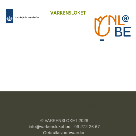
Login
© VARKENSLOKET
2026
info@varkensloket.be
- 09 272 26 67
Gebruiksvoorwaarden