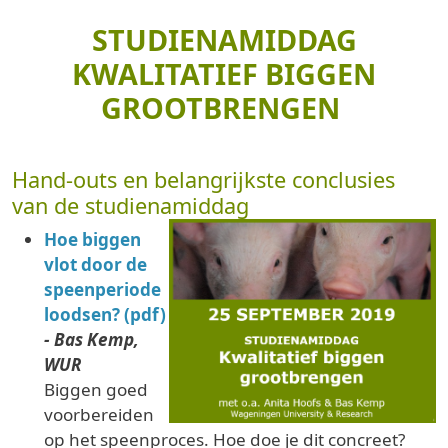
STUDIENAMIDDAG
KWALITATIEF BIGGEN
GROOTBRENGEN
Hand-outs en belangrijkste conclusies
van de studienamiddag
Hoe biggen
vlot door de
speenperiode
loodsen? (pdf)
- Bas Kemp,
WUR
Biggen goed
voorbereiden
op het speenproces. Hoe doe je dit concreet?