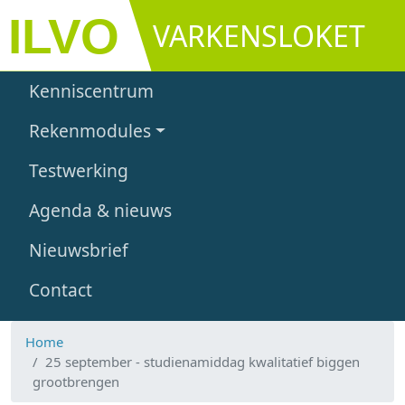
Overslaan en naar de inhoud gaan
VARKENSLOKET
Main navigation
Kenniscentrum
Rekenmodules
Testwerking
Agenda & nieuws
Nieuwsbrief
Contact
Home
25 september - studienamiddag kwalitatief biggen
grootbrengen