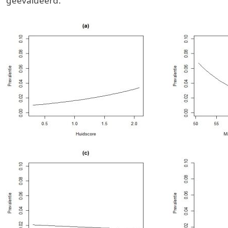
geëvalueerd.