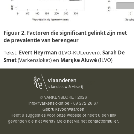
Figuur 2. Factoren die significant gelinkt zijn met
de prevalentie van berengeur
Tekst
:
Evert Heyrman
(ILVO-KULeuven),
Sarah De
Smet
(Varkensloket) en
Marijke Aluwé
(ILVO)
Login
© VARKENSLOKET
2026
info@varkensloket.be
- 09 272 26 67
Gebruiksvoorwaarden
Heeft u suggesties voor onze website of heeft u een link
gevonden die niet werkt? Meld het via het
contactformulier
.