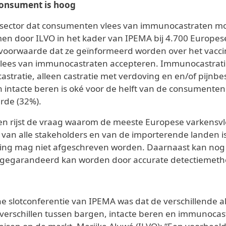
 consument is hoog
sector dat consumenten vlees van immunocastraten moei
 door ILVO in het kader van IPEMA bij 4.700 Europes
oorwaarde dat ze geïnformeerd worden over het vacci
lees van immunocastraten accepteren. Immunocastrati
stratie, alleen castratie met verdoving en en/of pijnbe
 intacte beren is oké voor de helft van de consumenten
rde (32%).
aten rijst de vraag waarom de meeste Europese varkens
g van alle stakeholders en van de importerende landen i
ijding mag niet afgeschreven worden. Daarnaast kan no
es gegarandeerd kan worden door accurate detectiemeth
ine slotconferentie van IPEMA was dat de verschillende 
sverschillen tussen bargen, intacte beren en immunocas