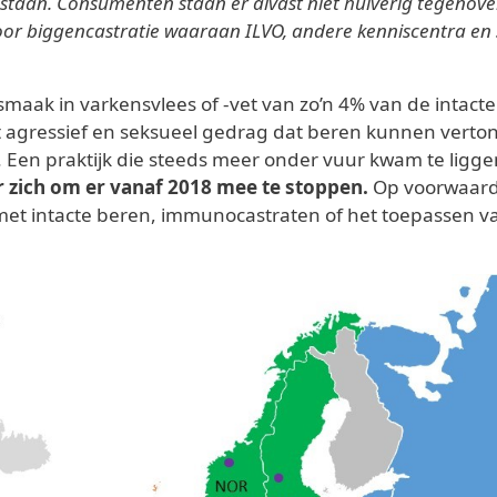
staan. Consumenten staan er alvast niet huiverig tegenover
oor biggencastratie waaraan ILVO, andere kenniscentra en 
aak in varkensvlees of -vet van zo’n 4% van de intact
t agressief en seksueel gedrag dat beren kunnen verto
 Een praktijk die steeds meer onder vuur kwam te ligg
zich om er vanaf 2018 mee te stoppen.
Op voorwaarde
et intacte beren, immunocastraten of het toepassen van