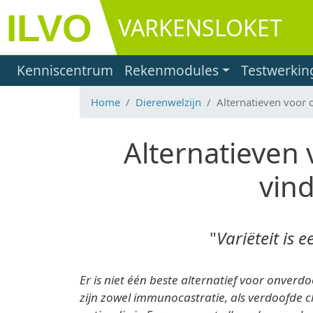
Overslaan en naar de inhoud gaan
VARKENSLOKET
Main navigation
Kenniscentrum
Rekenmodules
Testwerkin
Home
Dierenwelzijn
Alternatieven voor 
Alternatieven
vind
"
Variëteit is 
Er is niet één beste alternatief voor onverd
zijn zowel immunocastratie, als verdoofde c