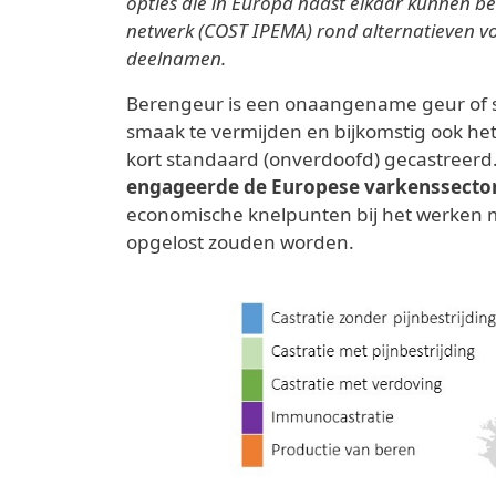
opties die in Europa naast elkaar kunnen be
netwerk (COST IPEMA) rond alternatieven v
deelnamen.
Berengeur is een onaangename geur of sm
smaak te vermijden en bijkomstig ook he
kort standaard (onverdoofd) gecastreerd.
engageerde de Europese varkenssector 
economische knelpunten bij het werken m
opgelost zouden worden.