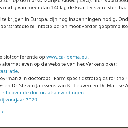
tseisen op de markt. Marijke Aluwé (ILVO): “Een voorbeel
 nodig van meer dan 140kg, de kwaliteitsvereisten haal 
te krijgen in Europa, zijn nog inspanningen nodig. Onde
derstrategie bij intacte beren moet verder geoptimali
e slotconferentie op
www.ca-ipema.eu
.
 alternatieven op de website van het Varkensloket:
astratie
.
man zijn doctoraat: ‘Farm specific strategies for the r
uys en Dr. Steven Janssens van KULeuven en Dr. Marijke
 info over de doctoraatsbevindingen
.
ij voorjaar 2020
be