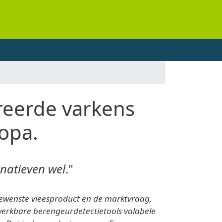
reerde varkens
ropa.
rnatieven wel
."
t gewenste vleesproduct en de marktvraag,
 werkbare berengeurdetectietools valabele