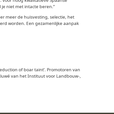
d: voor hoog kwalitatieve Spaanse
je niet met intacte beren.”
r meer de huisvesting, selectie, het
seerd worden. Een gezamenlijke aanpak
eduction of boar taint’. Promotoren van
 Aluwé van het Instituut voor Landbouw-,