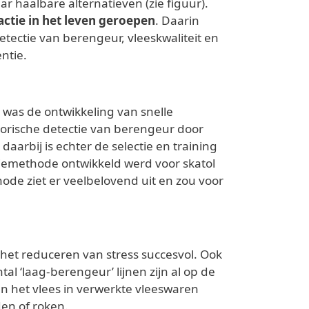
 haalbare alternatieven (zie figuur).
ctie in het leven geroepen
. Daarin
tectie van berengeur, vleeskwaliteit en
entie.
 was de ontwikkeling van snelle
sorische detectie van berengeur door
arbij is echter de selectie en training
iemethode ontwikkeld werd voor skatol
de ziet er veelbelovend uit en zou voor
het reduceren van stress succesvol. Ook
al ‘laag-berengeur’ lijnen zijn al op de
an het vlees in verwerkte vleeswaren
den of roken.