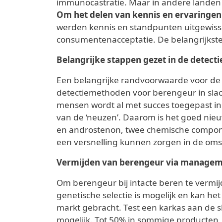
immunocastratie. Maar in andere landen s
Om het delen van kennis en ervaringen
werden kennis en standpunten uitgewisseld
consumentenacceptatie. De belangrijkste
Belangrijke stappen gezet in de detect
Een belangrijke randvoorwaarde voor de v
detectiemethoden voor berengeur in slach
mensen wordt al met succes toegepast in s
van de ‘neuzen’. Daarom is het goed nie
en androstenon, twee chemische componen
een versnelling kunnen zorgen in de oms
Vermijden van berengeur via managem
Om berengeur bij intacte beren te vermi
genetische selectie is mogelijk en kan het
markt gebracht. Test een karkas aan de sl
mogelijk. Tot 50% in sommige producten, 