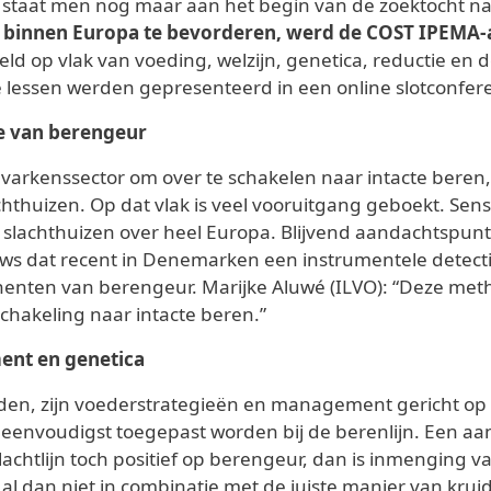
taat men nog maar aan het begin van de zoektocht naar
 binnen Europa te bevorderen, werd de COST IPEMA-a
 op vlak van voeding, welzijn, genetica, reductie en de
 lessen werden gepresenteerd in een online slotconfer
ie van berengeur
arkenssector om over te schakelen naar intacte beren,
thuizen. Op dat vlak is veel vooruitgang geboekt. Sen
lachthuizen over heel Europa. Blijvend aandachtspunt da
uws dat recent in Denemarken een instrumentele detect
ten van berengeur. Marijke Aluwé (ILVO): “Deze metho
chakeling naar intacte beren.”
ent en genetica
jden, zijn voederstrategieën en management gericht op 
 eenvoudigst toegepast worden bij de berenlijn. Een aant
achtlijn toch positief op berengeur, dan is inmenging v
al dan niet in combinatie met de juiste manier van krui