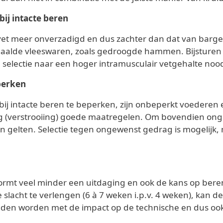
bij intacte beren
 vet meer onverzadigd en dus zachter dan dat van barge
paalde vleeswaren, zoals gedroogde hammen. Bijsturen v
 selectie naar een hoger intramusculair vetgehalte nood
perken
bij intacte beren te beperken, zijn onbeperkt voederen 
ing (verstrooiing) goede maatregelen. Om bovendien on
 gelten. Selectie tegen ongewenst gedrag is mogelijk, 
ormt veel minder een uitdaging en ook de kans op bere
 slacht te verlengen (6 à 7 weken i.p.v. 4 weken), kan de
den worden met de impact op de technische en dus ook