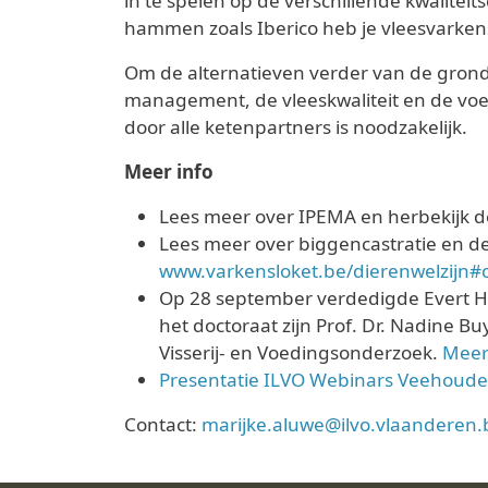
in te spelen op de verschillende kwalitei
hammen zoals Iberico heb je vleesvarkens
Om de alternatieven verder van de grond 
management, de vleeskwaliteit en de voe
door alle ketenpartners is noodzakelijk.
Meer info
Lees meer over IPEMA en herbekijk d
Lees meer over biggencastratie en de
www.varkensloket.be/dierenwelzijn#c
Op 28 september verdedigde Evert Heyr
het doctoraat zijn Prof. Dr. Nadine B
Visserij- en Voedingsonderzoek.
Meer
Presentatie ILVO Webinars Veehouder
Contact:
marijke.aluwe@ilvo.vlaanderen.