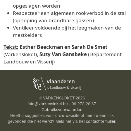
opgeslagen worden
Respecteer een algemeen rookverbod in de stal
(ophoping van brandbare gassen)
Ventileer voldoende bij het leegmaken van de
mestkelders
Tekst:
Esther Beeckman en Sarah De Smet
(Varkensloket)
, Suzy Van Gansbeke
(Departement
Landbouw en Visserij)
Login
© VARKENSLOKET
2026
info@varkensloket.be
- 09 272 26 67
Gebruiksvoorwaarden
Heeft u suggesties voor onze website of heeft u een link
gevonden die niet werkt? Meld het via het
contactformulier
.