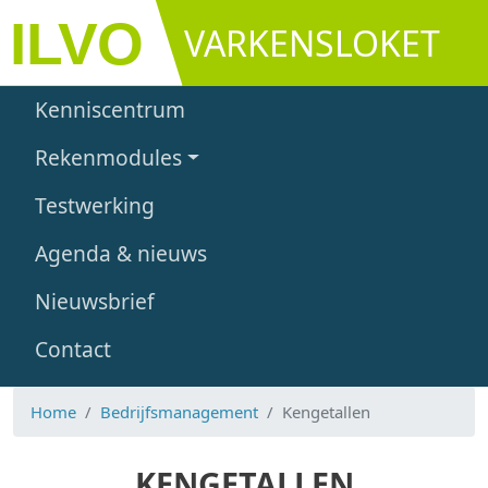
Overslaan en naar de inhoud gaan
VARKENSLOKET
Main navigation
Kenniscentrum
Rekenmodules
Testwerking
Agenda & nieuws
Nieuwsbrief
Contact
Home
Bedrijfsmanagement
Kengetallen
KENGETALLEN