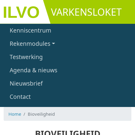
Overslaan en naar de inhoud gaan
VARKENSLOKET
Main navigation
Kenniscentrum
Rekenmodules
Testwerking
Agenda & nieuws
Nieuwsbrief
Contact
Home
Bioveiligheid
BIOVEILIGHEID