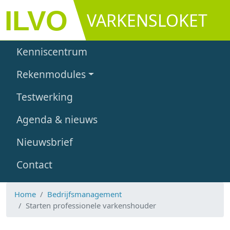
Overslaan en naar de inhoud gaan
VARKENSLOKET
Main navigation
Kenniscentrum
Rekenmodules
Testwerking
Agenda & nieuws
Nieuwsbrief
Contact
Home
Bedrijfsmanagement
Starten professionele varkenshouder