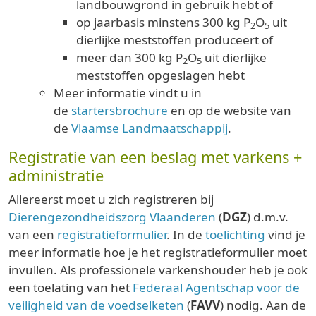
landbouwgrond in gebruik hebt of
op jaarbasis minstens 300 kg P
O
uit
2
5
dierlijke meststoffen produceert of
meer dan 300 kg P
O
uit dierlijke
2
5
meststoffen opgeslagen hebt
Meer informatie vindt u in
de
startersbrochure
en op de website van
de
Vlaamse Landmaatschappij
.
Registratie van een beslag met varkens +
administratie
Allereerst moet u zich registreren bij
Dierengezondheidszorg Vlaanderen
(
DGZ
) d.m.v.
van een
registratieformulier
. In de
toelichting
vind je
meer informatie hoe je het registratieformulier moet
invullen. Als professionele varkenshouder heb je ook
een toelating van het
Federaal Agentschap voor de
veiligheid van de voedselketen
(
FAVV
) nodig. Aan de